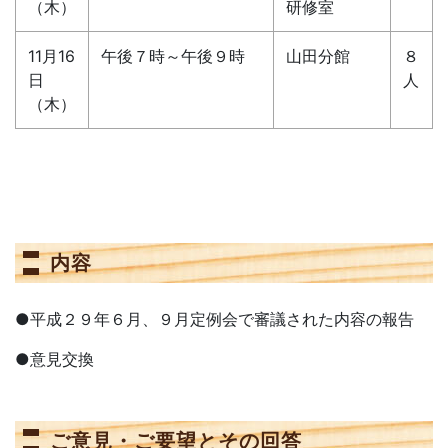
（木）
研修室
11月16
午後７時～午後９時
山田分館
８
日
人
（木）
内容
●平成２９年６月、９月定例会で審議された内容の報告
●意見交換
ご意見・ご要望とその回答