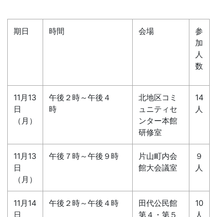
期日
時間
会場
参
加
人
数
11月13
午後２時～午後４
北地区コミ
14
日
時
ュニティセ
人
（月）
ンター本館
研修室
11月13
午後７時～午後９時
片山町内会
９
日
館大会議室
人
（月）
11月14
午後２時～午後４時
田代公民館
10
日
第４・第５
人