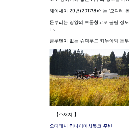
헤이세이 29년(2017년)에는 '오다테 
돈부리는 영양의 보물창고로 불릴 정도로
다.
글루텐이 없는 슈퍼푸드 키누아와 돈부
【소재지 】
오다테시 히나이마치돗코 주변