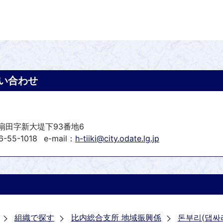
い合わせ
町扇田字新大堤下93番地6
-55-1018
e-mail：
h-tiiki@city.odate.lg.jp
組織で探す
比内総合支所 地域振興係
돈부리(댑싸