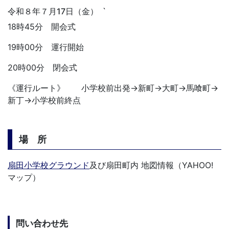
令和８年７月17日（金） `
18時45分 開会式
19時00分 運行開始
20時00分 閉会式
《運行ルート》 小学校前出発→新町→大町→馬喰町→
新丁→小学校前終点
場 所
扇田小学校グラウンド
及び扇田町内 地図情報（YAHOO!
マップ）
問い合わせ先