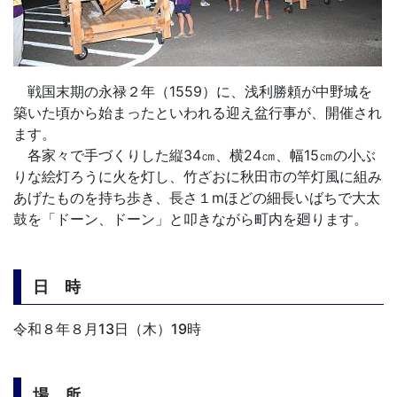
戦国末期の永禄２年（1559）に、浅利勝頼が中野城を
築いた頃から始まったといわれる迎え盆行事が、開催され
ます。
各家々で手づくりした縦34㎝、横24㎝、幅15㎝の小ぶ
りな絵灯ろうに火を灯し、竹ざおに秋田市の竿灯風に組み
あげたものを持ち歩き、長さ１mほどの細長いばちで大太
鼓を「ドーン、ドーン」と叩きながら町内を廻ります。
日 時
令和８年８月13日（木）19時
場 所