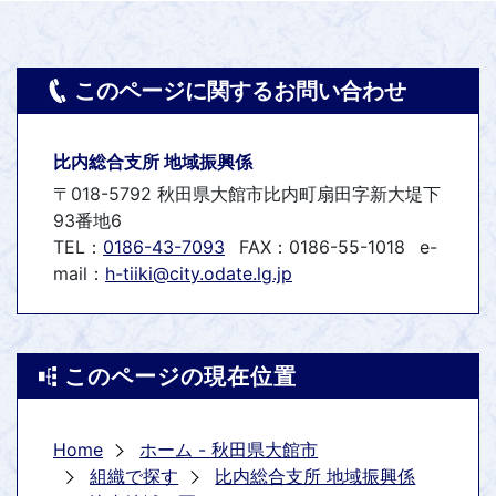
このページに関するお問い合わせ
比内総合支所 地域振興係
〒018-5792 秋田県大館市比内町扇田字新大堤下
93番地6
TEL：
0186-43-7093
FAX：0186-55-1018
e-
mail：
h-tiiki@city.odate.lg.jp
このページの現在位置
Home
ホーム - 秋田県大館市
組織で探す
比内総合支所 地域振興係