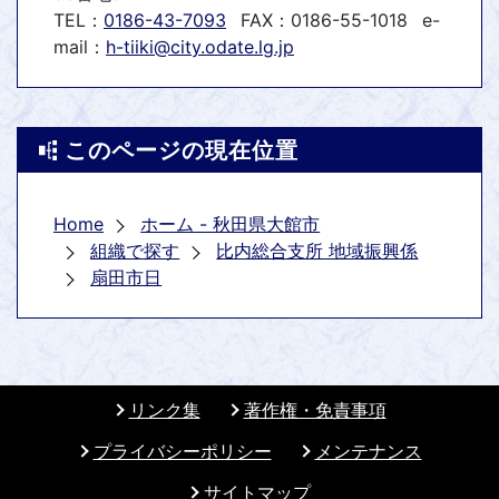
TEL：
0186-43-7093
FAX：0186-55-1018
e-
mail：
h-tiiki@city.odate.lg.jp
このページの現在位置
Home
ホーム - 秋田県大館市
組織で探す
比内総合支所 地域振興係
扇⽥市⽇
リンク集
著作権・免責事項
プライバシーポリシー
メンテナンス
サイトマップ