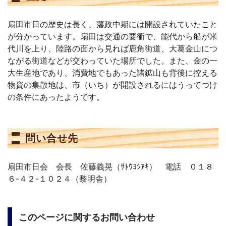
扇田市日の歴史は長く、藩政中期には開設されていたこと
が分かっています。扇田は交通の要衝で、能代から船が米
代川を上り、陸路の面から見れば鹿角街道、大葛金山につ
ながる街道などが交わっていた場所でした。また、金の一
大生産地であり、消費地でもあった諸鉱山も背後に控える
物資の集散地は、市（いち）が開設されるにはうってつけ
の条件にあったようです。
問い合せ先
扇田市日会 会長 佐藤義晃（ｻﾄｳﾖｼｱｷ） 電話 ０１８
６-４２-１０２４（黎明舎）
このページに関するお問い合わせ