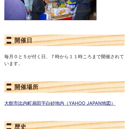
開催日
毎月０と５が付く日、７時から１１時ころまで開催されて
います。
開催場所
大館市比内町扇田字白砂地内（YAHOO JAPAN地図）
歴史