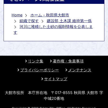
Home
ホーム - 秋田県大館市
組織で探す
建設部 土木課 維持第一係
河川に堆積した土砂の掘削情報を公表しま
す
リンク集
著作権・免責事項
プライバシーポリシー
メンテナンス
サイトマップ
大館市役所 本庁所在地 〒017-8555 秋田県 大館市 字
中城20番地