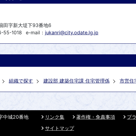
町扇田字新大堤下93番地6
-55-1018
e-mail：
jukanri@city.odate.lg.jp
組織で探す
建設部 建築住宅課 住宅管理係
市営住
 字中城20番地
リンク集
著作権・免責事項
プ
サイトマップ