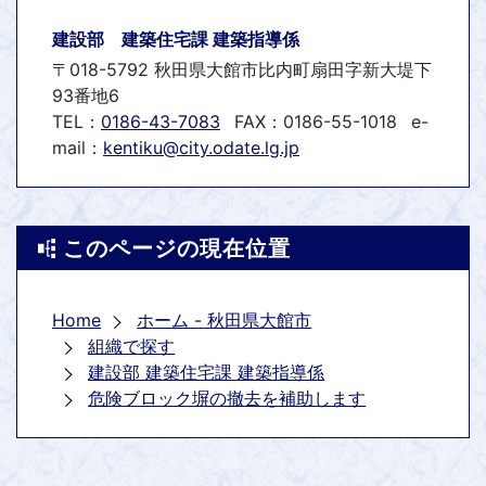
建設部 建築住宅課 建築指導係
〒018-5792 秋田県大館市比内町扇田字新大堤下
93番地6
TEL：
0186-43-7083
FAX：0186-55-1018
e-
mail：
kentiku@city.odate.lg.jp
このページの現在位置
Home
ホーム - 秋田県大館市
組織で探す
建設部 建築住宅課 建築指導係
危険ブロック塀の撤去を補助します