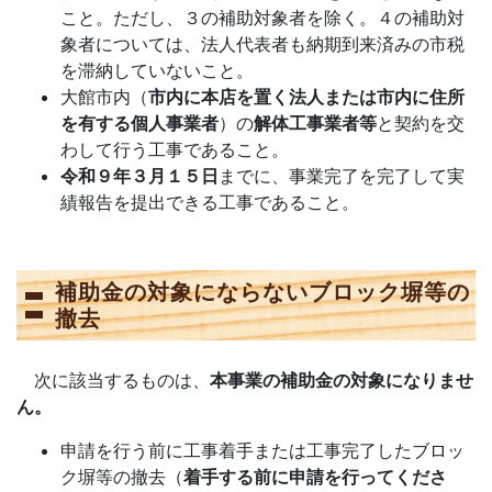
こと。ただし、
３
の補助対象者を除く。
４
の補助対
象者については、法人代表者も納期到来済みの市税
を滞納していないこと。
大館市内（
市内に本店を置く法人または市内に住所
を有する個人事業者
）の
解体工事業者等
と契約を交
わして行う工事であること。
令和９年３月１５日
までに、事業完了を完了して実
績報告を提出できる工事であること。
補助金の対象にならないブロック塀等の
撤去
次に該当するものは、
本事業の補助金の対象になりませ
ん。
申請を行う前に工事着手または工事完了したブロッ
ク塀等の撤去（
着手する前に申請を行ってくださ