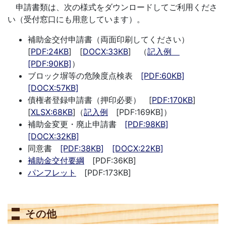
申請書類は、次の様式をダウンロードしてご利用くださ
い（受付窓口にも用意しています）。
補助金交付申請書（両面印刷してください）
[
PDF:24KB
] [
DOCX:33KB
] （
記入例
[PDF:90KB]
）
ブロック塀等の危険度点検表
[PDF:60KB]
[DOCX:57KB]
債権者登録申請書（押印必要） [
PDF:170KB
]
[
XLSX:68KB
]（
記入例
[PDF:169KB]）
補助金変更・廃止申請書
[PDF:98KB]
[DOCX:32KB]
同意書
[PDF:38KB]
[DOCX:22KB]
補助金交付要綱
[PDF:36KB]
パンフレット
[PDF:173KB]
その他