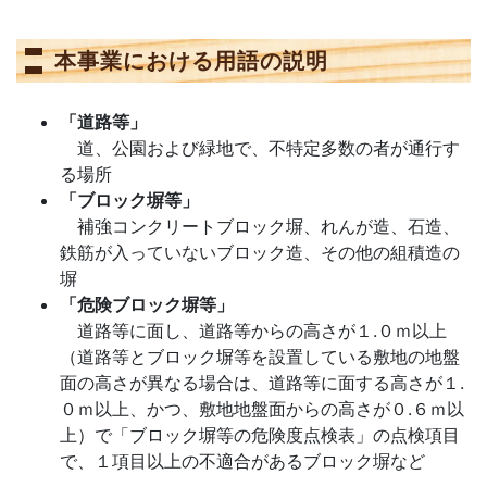
本事業における用語の説明
「道路等」
道、公園および緑地で、不特定多数の者が通行す
る場所
「ブロック塀等」
補強コンクリートブロック塀、れんが造、石造、
鉄筋が入っていないブロック造、その他の組積造の
塀
「危険ブロック塀等」
道路等に面し、道路等からの高さが１.０ｍ以上
（道路等とブロック塀等を設置している敷地の地盤
面の高さが異なる場合は、道路等に面する高さが１.
０ｍ以上、かつ、敷地地盤面からの高さが０.６ｍ以
上）で「ブロック塀等の危険度点検表」の点検項目
で、１項目以上の不適合があるブロック塀など