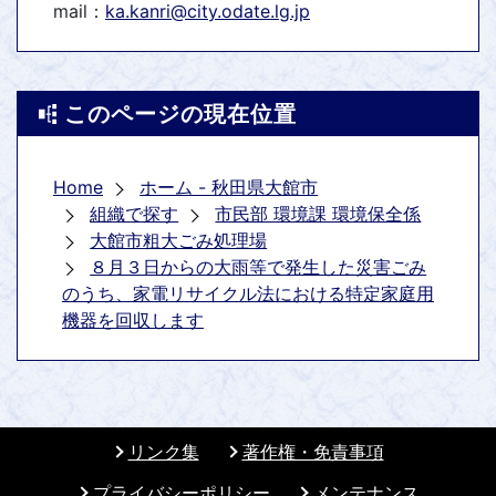
mail：
ka.kanri@city.odate.lg.jp
このページの現在位置
Home
ホーム - 秋田県大館市
組織で探す
市民部 環境課 環境保全係
大館市粗大ごみ処理場
８月３日からの大雨等で発生した災害ごみ
のうち、家電リサイクル法における特定家庭用
機器を回収します
リンク集
著作権・免責事項
プライバシーポリシー
メンテナンス