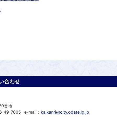
答
い合わせ
20番地
6-49-7005
e-mail：
ka.kanri@city.odate.lg.jp