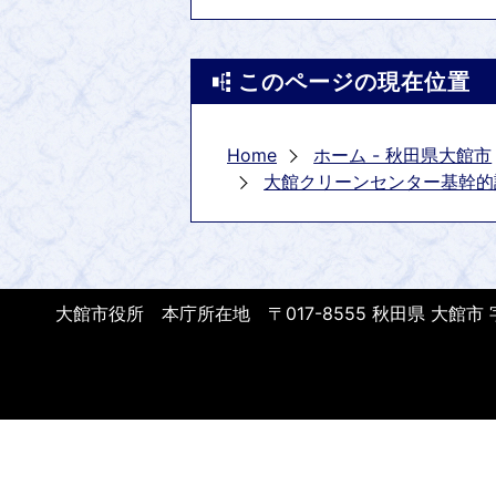
このページの現在位置
Home
ホーム - 秋田県大館市
大館クリーンセンター基幹的
大館市役所 本庁所在地 〒017-8555 秋田県 大館市