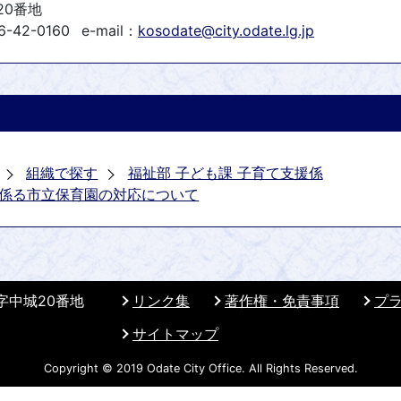
20番地
6-42-0160
e-mail：
kosodate@city.odate.lg.jp
組織で探す
福祉部 子ども課 子育て支援係
係る市立保育園の対応について
 字中城20番地
リンク集
著作権・免責事項
プ
サイトマップ
Copyright © 2019 Odate City Office. All Rights Reserved.