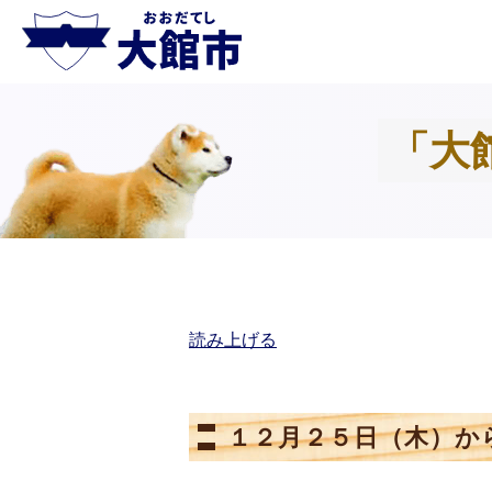
「大
読み上げる
１２月２５日（木）か