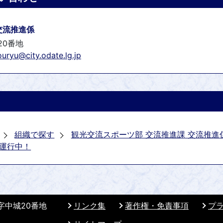
交流推進係
20番地
ouryu@city.odate.lg.jp
組織で探す
観光交流スポーツ部 交流推進課 交流推進
運行中！
 字中城20番地
リンク集
著作権・免責事項
プ