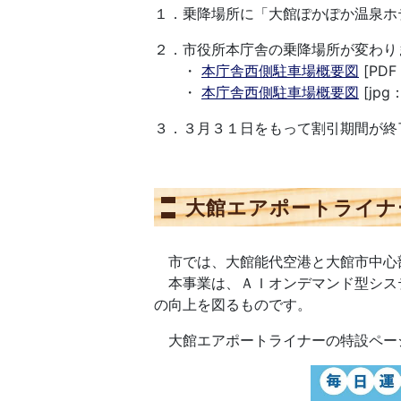
１．乗降場所に「大館ぽかぽか温泉ホ
２．市役所本庁舎の乗降場所が変わり
・
本庁舎西側駐車場概要図
[PDF
・
本庁舎西側駐車場概要図
[jpg
３．３月３１日をもって割引期間が終
大館エアポートライナ
市では、大館能代空港と大館市中心
本事業は、ＡＩオンデマンド型シス
の向上を図るものです。
大館エアポートライナーの特設ペー