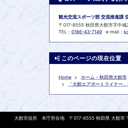
観光交流スポーツ部 交流推進課 
〒017-8555 秋田県大館市字中城
TEL：
0186-43-7149
e-mail：
k
このページの現在位置
Home
ホーム - 秋田県大館市
「大館エアポートライナー」
大館市役所 本庁所在地 〒017-8555 秋田県 大館市