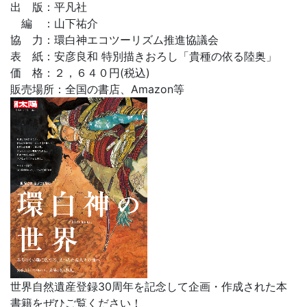
出 版：平凡社
編 ：山下祐介
協 力：環白神エコツーリズム推進協議会
表 紙：安彦良和 特別描きおろし「貴種の依る陸奥」
価 格：２，６４０円(税込)
販売場所：全国の書店、Amazon等
世界自然遺産登録30周年を記念して企画・作成された本
書籍をぜひご覧ください！