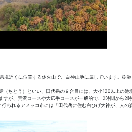
の県境近くに位置する休火山で、白神山地に属しています。樹齢2
（ちとう）といい、田代岳の９合目には、大小120以上の池
すが、荒沢コースや大広手コースが一般的で、2時間から2時
行われるアメッコ市には「田代岳に住む白ひげ大神が、人の