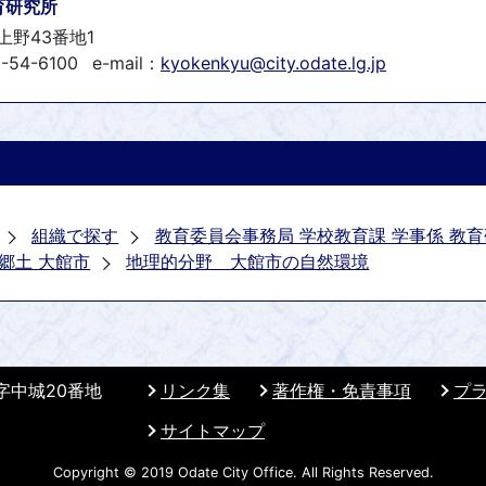
育研究所
上野43番地1
-54-6100
e-mail：
kyokenkyu@city.odate.lg.jp
組織で探す
教育委員会事務局 学校教育課 学事係 教
郷土 大館市
地理的分野 大館市の自然環境
 字中城20番地
リンク集
著作権・免責事項
プ
サイトマップ
Copyright © 2019 Odate City Office. All Rights Reserved.