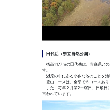
田代岳（県立自然公園）
標高1,177ｍの田代岳は、青森県と
す。
湿原の中にある小さな池のことを池塘
登山コースは、全部で５コースありま
また、毎年２月第2土曜日、日曜日に
言われています。