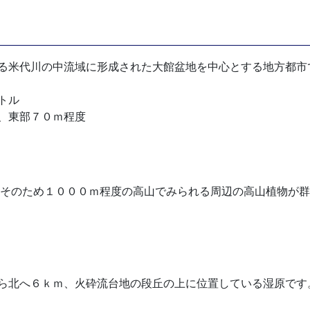
る米代川の中流域に形成された大館盆地を中心とする地方都市
トル
、東部７０ｍ程度
そのため１０００ｍ程度の高山でみられる周辺の高山植物が群
北へ６ｋｍ、火砕流台地の段丘の上に位置している湿原です。