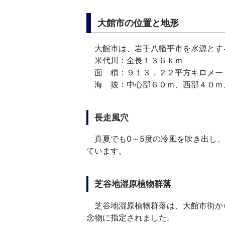
大館市の位置と地形
大館市は、岩手八幡平市を水源とす
米代川：全長１３６ｋｍ
面 積：９１３．２２平方キロメー
海 抜：中心部６０ｍ、西部４０ｍ
長走風穴
真夏でも0～5度の冷風を吹き出し、
ています。
芝谷地湿原植物群落
芝谷地湿原植物群落は、大館市街から
念物に指定されました。