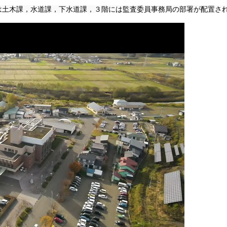
は土木課，水道課，下水道課，３階には監査委員事務局の部署が配置さ