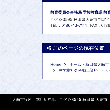
教育委員会事務局 学校教育課 教
〒018-3595 秋田県大館市早口字
TEL：
0186-43-7114
FAX：0186
このページの現在位置
Home
ホーム - 秋田県大館市
中学校社会科郷土資料 わが
大館市役所 本庁所在地 〒017-8555 秋田県 大館市