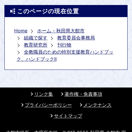
このページの現在位置
Home
ホーム - 秋田県大館市
組織で探す
教育委員会事務局
教育研究所
刊行物
全教職員のための特別支援教育ハンドブッ
ク、ハンドブックⅡ
リンク集
著作権・免責事項
プライバシーポリシー
メンテナンス
サイトマップ