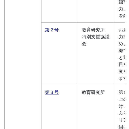
館市
力」
を鍛
第２号
教育研究所
おお
特別支援協議
力推
会
め、
織で
と重
目を
究を
ます
第３号
教育研究所
第８
上の
け、
ふる
リア
組に