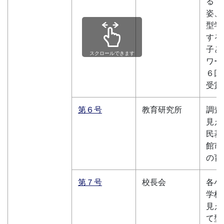
る”
姿、
型学
する
子ど
スクロールできます
ワー
６回
受賞
第６号
教育研究所
調査
見え
民基
館市
の育
第７号
校長会
各小
学校
見え
て型