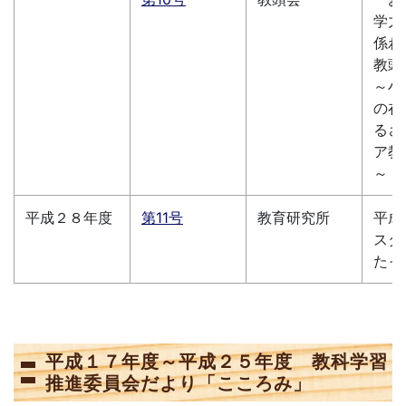
学力
係わ
教頭
～小
の在
るさ
ア教
～
平成２８年度
第11号
教育研究所
平成
スタ
たっ
平成１７年度～平成２５年度 教科学習
推進委員会だより「こころみ」