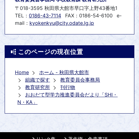
〒018-3595 秋田県大館市早口字上野43番地1
TEL：
0186-43-7114
FAX：0186-54-6100
e-
mail：
kyokenkyu@city.odate.lg.jp
このページの現在位置
Home
ホーム - 秋田県大館市
組織で探す
教育委員会事務局
教育研究所
刊行物
おおだて型学力推進委員会だより「SHI・
N・KA」