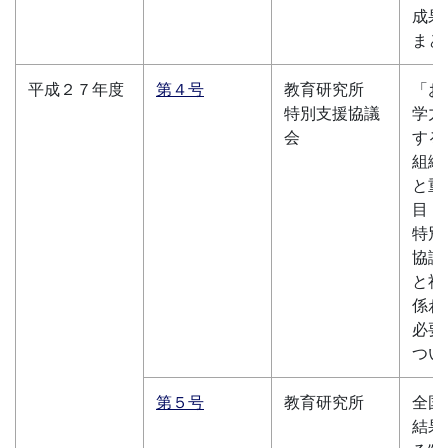
成果
まと
平成２７年度
第４号
教育研究所
「お
特別支援協議
学力
会
する
組織
と重
目
特別
協議
と社
係わ
必要
つい
第５号
教育研究所
全国
結果