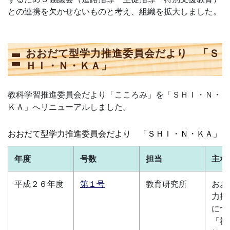
との連携を欠かせないものと考え、組織を拡大しました。
おおだて型学力推進委員会だより 「Ｓ
ＨＩ・Ｎ・ＫＡ」
教科学習推進委員会だより「こころみ」を「ＳＨＩ・Ｎ・
ＫＡ」へリニューアルしました。
おおだて型学力推進委員会だより 「ＳＨＩ・Ｎ・ＫＡ」
年度
号数
担当
主な
平成２６年度
第１号
教育研究所
おお
力推
につ
「社