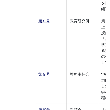
を目
組”
第８号
教育研究所
第８
上 
授業
「お
学力
る授
の視
して
第９号
教務主任会
“お
力向
した
学校
程の
第10号
教頭会
「お