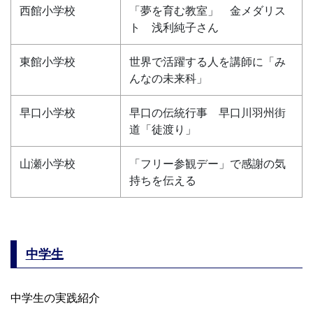
西館小学校
「夢を育む教室」 金メダリス
ト 浅利純子さん
東館小学校
世界で活躍する人を講師に「み
んなの未来科」
早口小学校
早口の伝統行事 早口川羽州街
道「徒渡り」
山瀬小学校
「フリー参観デー」で感謝の気
持ちを伝える
中学生
中学生の実践紹介