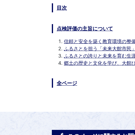
目次
点検評価の主旨について
信頼と安全を築く教育環境の整
ふるさとを担う「未来大館市民
ふるさとの誇りと未来を育む生
郷土の歴史と文化を学び、大館
全ページ