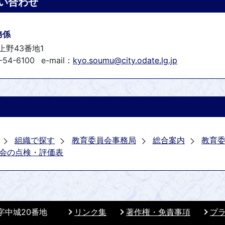
い合わせ
務係
上野43番地1
-54-6100
e-mail：
kyo.soumu@city.odate.lg.jp
組織で探す
教育委員会事務局
総合案内
教育
会の点検・評価表
 字中城20番地
リンク集
著作権・免責事項
プ