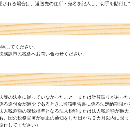
望される場合は、返送先の住所・宛名を記入し、切手を貼付し
]を参照してください。
税務課市民税係へお問い合わせください。
法等の法令に従っていなかったこと、または計算誤りがあった
係る還付金が過少であるとき…当該申告書に係る法定納期限か
法人税割額の課税標準となる法人税額または法人税割額が過大
も、国の税務官署が更正の通知をした日から２カ月以内に限っ
添付してください）