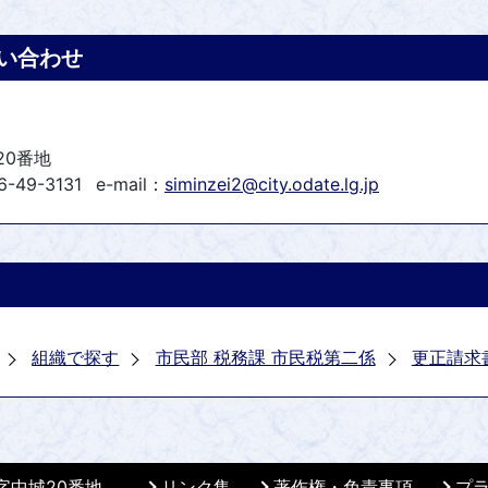
い合わせ
20番地
-49-3131
e-mail：
siminzei2@city.odate.lg.jp
組織で探す
市民部 税務課 市民税第二係
更正請求
 字中城20番地
リンク集
著作権・免責事項
プ