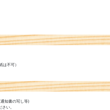
紙は不可）
通知書の写し等)
ださい。