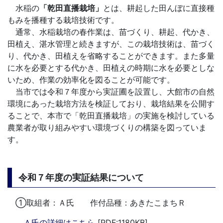
水稲の
「乾田直播栽培」
とは、耕起した田んぼに直接種
もみを播種する栽培技術です。
通常、水稲栽培の春作業は、苗づくり、耕起、代かき、
田植え、湛水管理と続きますが、この栽培技術は、苗づく
り、代かき、田植えを省略することができます。また多量
に水を必要とする代かき、田植えの時期に水を必要としな
いため、作業の効率化を図ることが可能です。
当市では令和７年度から実証圃を設置し、大館市の自然
環境にあった栽培方法を検証しており、栽培結果を公開す
ることで、本市で「乾田直播栽培」の実施を検討している
農業者が取り組みやすい環境づくりの構築を図っていま
す。
令和７年度の実証結果について
①取組者：Ａ氏 作付品種：あきたこまちＲ
Ａ氏の詳細はこちら
[PDF:1180KB]