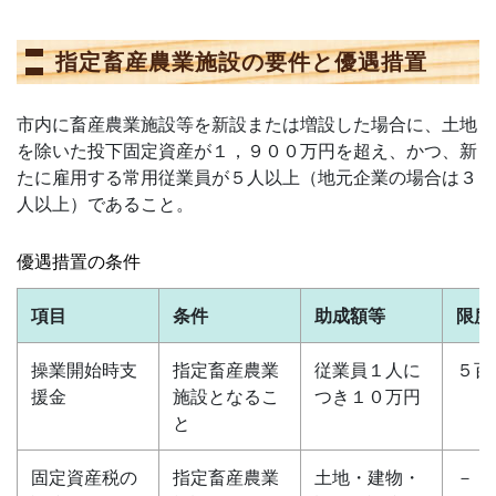
指定畜産農業施設の要件と優遇措置
市内に畜産農業施設等を新設または増設した場合に、土地
を除いた投下固定資産が１，９００万円を超え、かつ、新
たに雇用する常用従業員が５人以上（地元企業の場合は３
人以上）であること。
優遇措置の条件
項目
条件
助成額等
限度
操業開始時支
指定畜産農業
従業員１人に
５百
援金
施設となるこ
つき１０万円
と
固定資産税の
指定畜産農業
土地・建物・
－