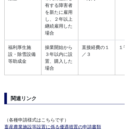
有する障害者
を新たに雇用
し、２年以上
継続雇用した
場合
福利厚生施
操業開始から
直接経費の１
１千
設・除雪設備
３年以内に設
／３
等助成金
置、購入した
場合
関連リンク
（各種申請様式はこちらです）
畜産農業施設等設置に係る優遇措置の申請書類