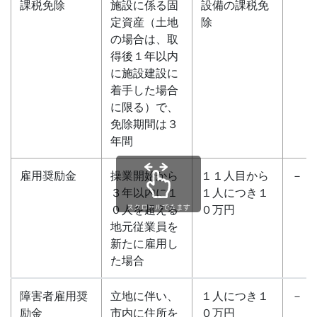
課税免除
施設に係る固
設備の課税免
定資産（土地
除
の場合は、取
得後１年以内
に施設建設に
着手した場合
に限る）で、
免除期間は３
年間
雇用奨励金
操業開始から
１１人目から
－
３年以内に１
１人につき１
スクロールできます
０人を超える
０万円
地元従業員を
新たに雇用し
た場合
障害者雇用奨
立地に伴い、
１人につき１
－
励金
市内に住所を
０万円