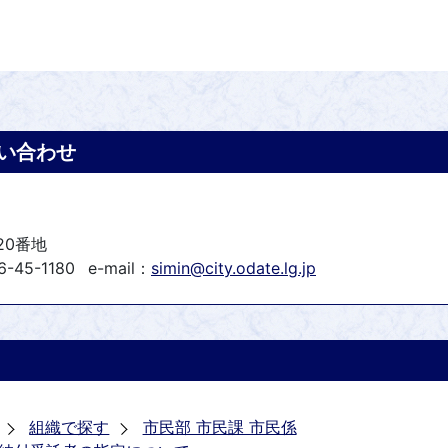
い合わせ
20番地
-45-1180
e-mail：
simin@city.odate.lg.jp
組織で探す
市民部 市民課 市民係