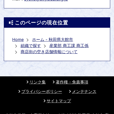
このページの現在位置
Home
ホーム - 秋田県大館市
組織で探す
産業部 商工課 商工係
商店街の空き店舗情報について
リンク集
著作権・免責事項
プライバシーポリシー
メンテナンス
サイトマップ