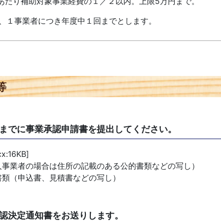
者あたり補助対象事業経費の１／２以内。上限5万円まで。
は、１事業者につき年度中１回までとします。
等
までに事業承認申請書を提出してください。
cx:16KB]
人事業者の場合は住所の記載のある公的書類などの写し）
書類（申込書、見積書などの写し）
認決定通知書をお送りします。