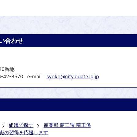
い合わせ
20番地
-42-8570
e-mail：
syoko@city.odate.lg.jp
組織で探す
産業部 商工課 商工係
識の習得を応援します