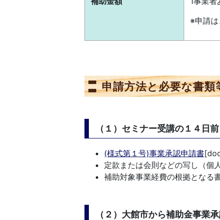
補助金額
1事業
※申請
申請方法と必要な書類
（１）セミナー受講の１４日前
(様式第１号)事業承認申請書
[do
定款または会則などの写し（個
補助対象事業経費の根拠となる
（２）大館市から補助金事業承