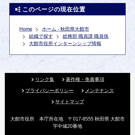
このページの現在位置
Home
ホーム - 秋田県大館市
組織で探す
総務部 職員課 職員係
大館市役所インターンシップ情報
リンク集
著作権・免責事項
プライバシーポリシー
メンテナンス
サイトマップ
大館市役所 本庁所在地 〒017-8555 秋田県 大館市
字中城20番地