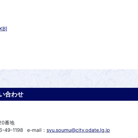
KB]
い合わせ
20番地
-49-1198
e-mail：
syu.soumu@city.odate.lg.jp