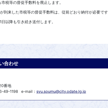
する市税等の督促手数料を廃止します。
期限が到来した市税等の督促手数料は、従前どおり納付が必要で
1日以降も引き続き送付します。
い合わせ
20番地
-49-1198
e-mail：
syu.soumu@city.odate.lg.jp