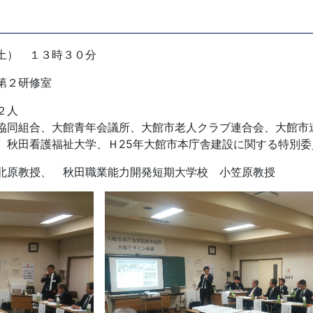
土） １３時３０分
第２研修室
２人
協同組合、大館青年会議所、大館市老人クラブ連合会、大館市
、秋田看護福祉大学、Ｈ25年大館市本庁舎建設に関する特別委
北原教授、 秋田職業能力開発短期大学校 小笠原教授