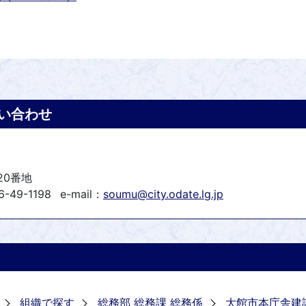
い合わせ
20番地
-49-1198
e-mail：
soumu@city.odate.lg.jp
組織で探す
総務部 総務課 総務係
大館市本庁舎建