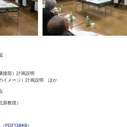
認
接部）計画説明
イメージ）計画説明 ほか
会
北原教授）
DF138KB）