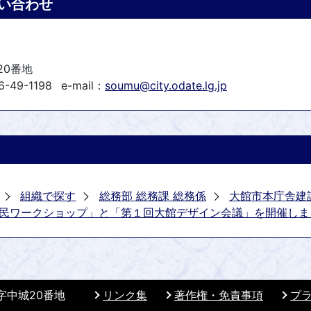
い合わせ
20番地
-49-1198
e-mail：
soumu@city.odate.lg.jp
組織で探す
総務部 総務課 総務係
大館市本庁舎建
民ワークショップ」と「第１回大館デザイン会議」を開催しま
 字中城20番地
リンク集
著作権・免責事項
プ