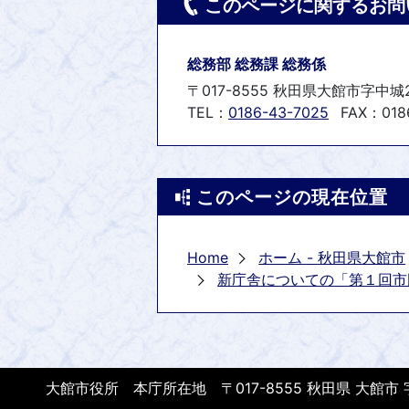
このページに関するお問
総務部 総務課 総務係
〒017-8555 秋田県大館市字中城
TEL：
0186-43-7025
FAX：0186
このページの現在位置
Home
ホーム - 秋田県大館市
新庁舎についての「第１回市
大館市役所 本庁所在地 〒017-8555 秋田県 大館市