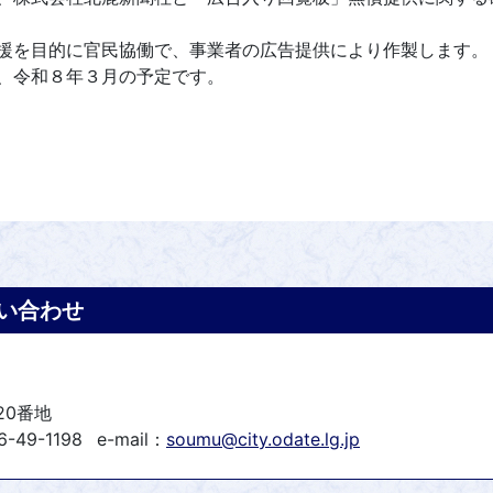
援を目的に官民協働で、事業者の広告提供により作製します。
、令和８年３月の予定です。
い合わせ
20番地
-49-1198
e-mail：
soumu@city.odate.lg.jp