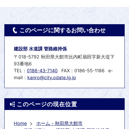
このページに関するお問い合わせ
建設部 水道課 管路維持係
〒018-5792 秋田県大館市比内町扇田字新大堤下
93番地6
TEL：
0186-43-7140
FAX：0186-55-1186
e-
mail：
kanro@city.odate.lg.jp
このページの現在位置
Home
ホーム - 秋田県大館市