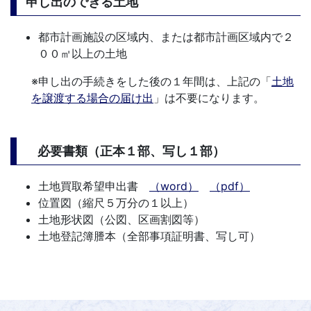
申し出のできる土地
都市計画施設の区域内、または都市計画区域内で２
００㎡以上の土地
※申し出の手続きをした後の１年間は、上記の「
土地
を譲渡する場合の届け出
」は不要になります。
必要書類（正本１部、写し１部）
土地買取希望申出書
（word）
（pdf）
位置図（縮尺５万分の１以上）
土地形状図（公図、区画割図等）
土地登記簿謄本（全部事項証明書、写し可）