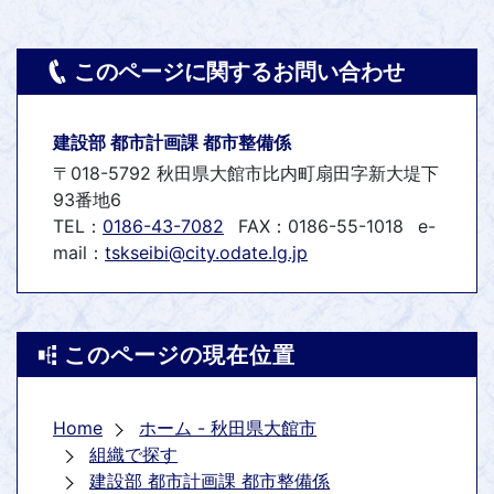
このページに関するお問い合わせ
建設部 都市計画課 都市整備係
〒018-5792 秋田県大館市比内町扇田字新大堤下
93番地6
TEL：
0186-43-7082
FAX：0186-55-1018
e-
mail：
tskseibi@city.odate.lg.jp
このページの現在位置
Home
ホーム - 秋田県大館市
組織で探す
建設部 都市計画課 都市整備係