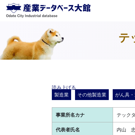
テ
読み上げる
製造業
その他製造業
がん具・
事業所名カナ
テック
代表者氏名
内山 忠