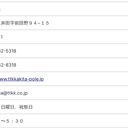
長
二井田字前田野９４−１５
51
42-5318
42-8318
www.ttkkakita-pole.jp
a@ttkk.co.jp
、日曜日、祝祭日
０〜５：３０