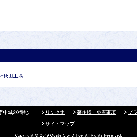
社秋田工場
 字中城20番地
リンク集
著作権・免責事項
プ
サイトマップ
Copyright © 2019 Odate City Office. All Rights Reserved.