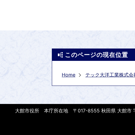
このページの現在位置
Home
テック大洋工業株式会
大館市役所 本庁所在地 〒017-8555 秋田県 大館市