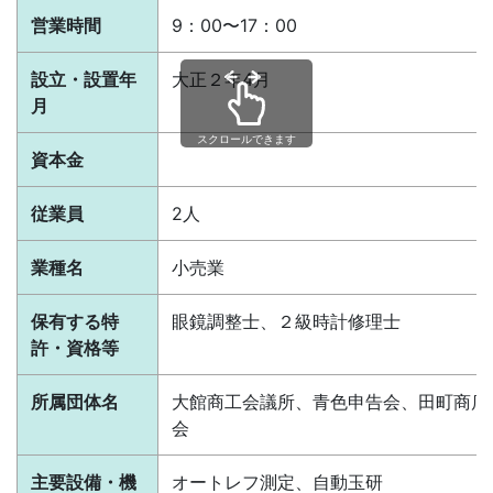
営業時間
9：00〜17：00
設立・設置年
大正２年4月
月
スクロールできます
資本金
従業員
2人
業種名
小売業
保有する特
眼鏡調整士、２級時計修理士
許・資格等
所属団体名
大館商工会議所、青色申告会、田町商店
会
主要設備・機
オートレフ測定、自動玉研