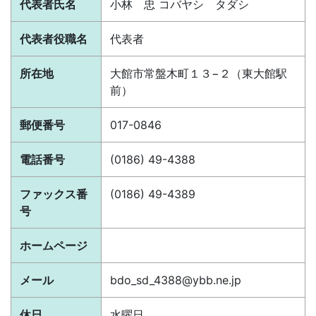
代表者氏名
小林 忠 コバヤシ タダシ
代表者役職名
代表者
所在地
大館市常盤木町１３−２（東大館駅
前）
郵便番号
017-0846
電話番号
(0186) 49-4388
ファックス番
(0186) 49-4389
号
ホームページ
メール
bdo_sd_4388@ybb.ne.jp
休日
水曜日