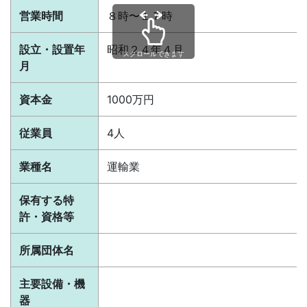
営業時間
８時〜１７時
設立・設置年
昭和２４年４月
スクロールできます
月
資本金
1000万円
従業員
4人
業種名
運輸業
保有する特
許・資格等
所属団体名
主要設備・機
器