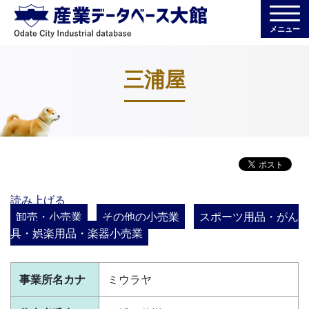
メニュー
三浦屋
読み上げる
卸売・小売業
その他の小売業
スポーツ用品・がん
具・娯楽用品・楽器小売業
事業所名カナ
ミウラヤ