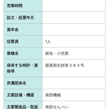
営業時間
設立・設置年月
資本金
従業員
1人
業種名
製造・小売業
保有する特許・資
製菓衛生師第３８４号
格等
所属団体名
主要設備・機器
南部機械
主要製造品・取扱
南部せんべい