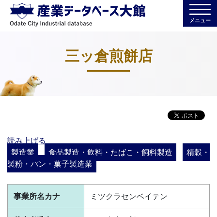
メニュー
三ッ倉煎餅店
読み上げる
製造業
食品製造・飲料・たばこ・飼料製造
精穀・
製粉・パン・菓子製造業
事業所名カナ
ミツクラセンベイテン