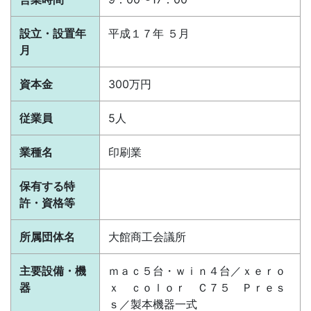
設立・設置年
平成１７年 ５月
月
資本金
300万円
従業員
5人
業種名
印刷業
保有する特
許・資格等
所属団体名
大館商工会議所
主要設備・機
ｍａｃ５台・ｗｉｎ４台／ｘｅｒｏ
器
ｘ ｃｏｌｏｒ Ｃ７５ Ｐｒｅｓ
ｓ／製本機器一式