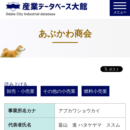
メニュー
あぶかわ商会
読み上げる
卸売・小売業
その他の小売業
燃料小売業
事業所名カナ
アブカワショウカイ
代表者氏名
畠山 進 ハタケヤマ ススム