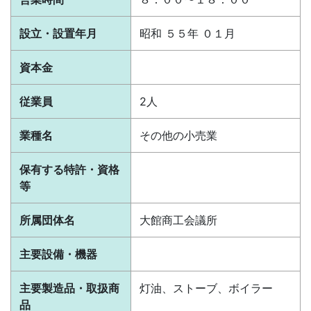
設立・設置年月
昭和 ５５年 ０１月
資本金
従業員
2人
業種名
その他の小売業
保有する特許・資格
等
所属団体名
大館商工会議所
主要設備・機器
主要製造品・取扱商
灯油、ストーブ、ボイラー
品