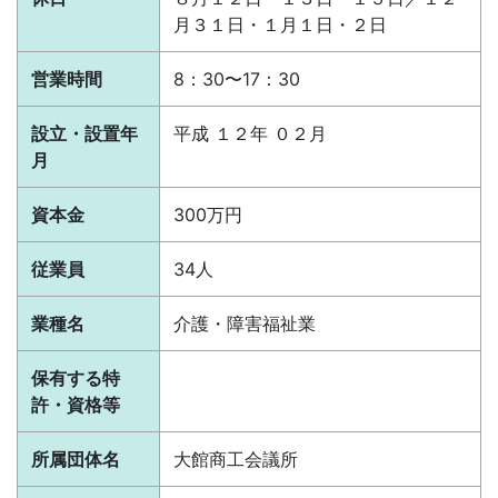
月３１日・１月１日・２日
営業時間
8：30〜17：30
設立・設置年
平成 １２年 ０２月
月
資本金
300万円
従業員
34人
業種名
介護・障害福祉業
保有する特
許・資格等
所属団体名
大館商工会議所