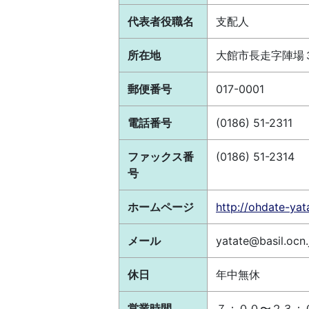
代表者役職名
支配人
所在地
大館市長走字陣場
郵便番号
017-0001
電話番号
(0186) 51-2311
ファックス番
(0186) 51-2314
号
ホームページ
http://ohdate-yat
メール
yatate@basil.ocn.
休日
年中無休
営業時間
７：００〜２３：