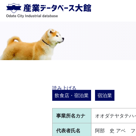
読み上げる
飲食店・宿泊業
宿泊業
事業所名カナ
オオダテヤタテハ
代表者氏名
阿部 史 アベ フ