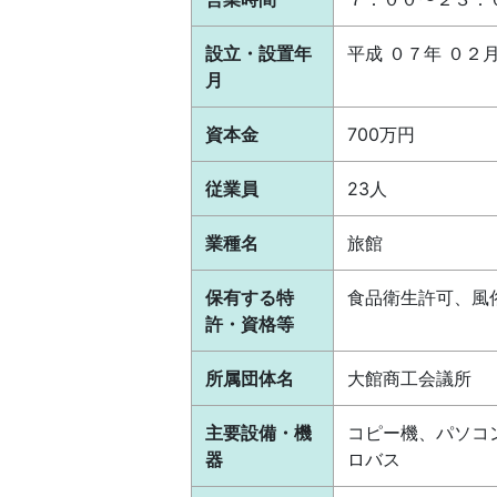
設立・設置年
平成 ０７年 ０２
月
資本金
700万円
従業員
23人
業種名
旅館
保有する特
食品衛生許可、風
許・資格等
所属団体名
大館商工会議所
主要設備・機
コピー機、パソコ
器
ロバス