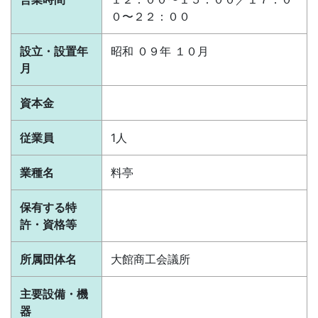
０〜２２：００
設立・設置年
昭和 ０９年 １０月
月
資本金
従業員
1人
業種名
料亭
保有する特
許・資格等
所属団体名
大館商工会議所
主要設備・機
器