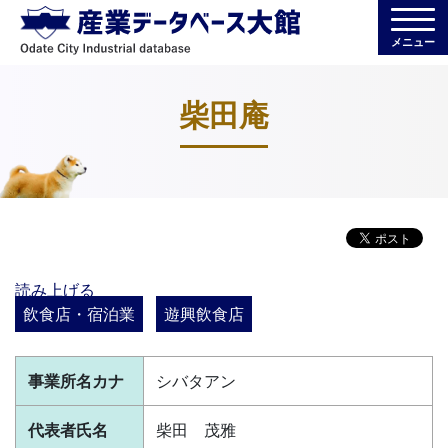
メニュー
柴田庵
読み上げる
飲食店・宿泊業
遊興飲食店
事業所名カナ
シバタアン
代表者氏名
柴田 茂雅