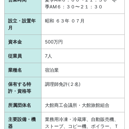
季AM６：３０〜２１：３０
設立・設置年
昭和 ６３年 ０７月
月
資本金
500万円
従業員
7人
業種名
宿泊業
保有する特
調理師免許(２名)
許・資格等
所属団体名
大館商工会議所・大館旅館組合
主要設備・機
業務用冷凍・冷蔵庫、自動販売機、
器
ストーブ、コピー機、ボイラー、Ｔ