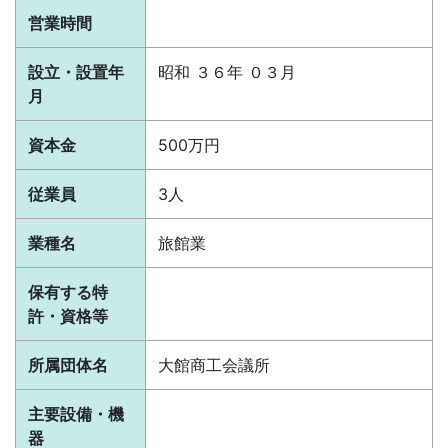
営業時間
設立・設置年
昭和 ３６年 ０３月
月
資本金
500万円
従業員
3人
業種名
旅館業
保有する特
許・資格等
所属団体名
大館商工会議所
主要設備・機
器