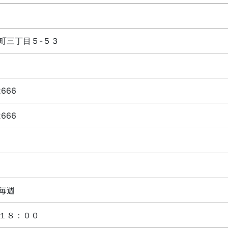
町三丁目５-５３
2666
2666
毎週
１８：００