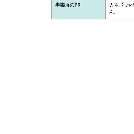
事業所のPR
カネボウ化
ん。