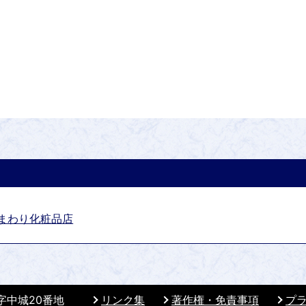
まわり化粧品店
 字中城20番地
リンク集
著作権・免責事項
プ