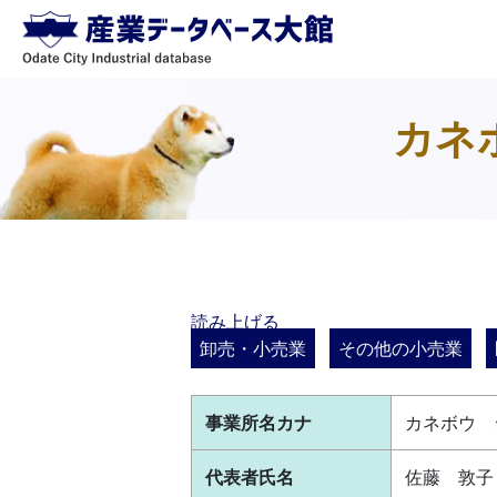
カネ
読み上げる
卸売・小売業
その他の小売業
事業所名カナ
カネボウ 
代表者氏名
佐藤 敦子