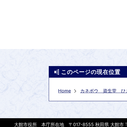
このページの現在位置
Home
カネボウ 資生堂 ひ
大館市役所 本庁所在地 〒017-8555 秋田県 大館市