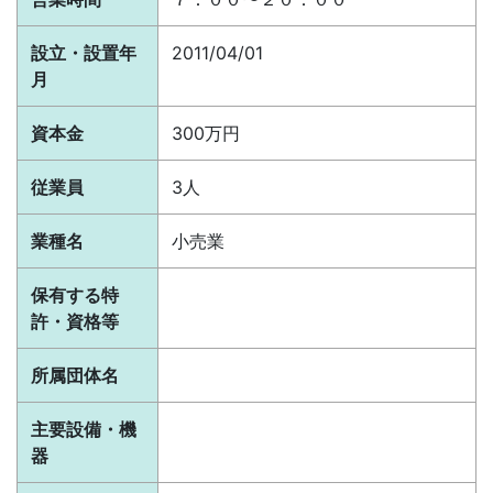
設立・設置年
2011/04/01
月
資本金
300万円
従業員
3人
業種名
小売業
保有する特
許・資格等
所属団体名
主要設備・機
器