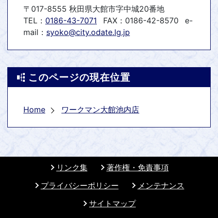
〒017-8555 秋田県大館市字中城20番地
TEL：
0186-43-7071
FAX：0186-42-8570
e-
mail：
syoko@city.odate.lg.jp
このページの現在位置
Home
ワークマン大館池内店
リンク集
著作権・免責事項
プライバシーポリシー
メンテナンス
サイトマップ