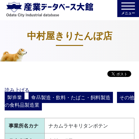
メニュー
中村屋きりたんぽ店
読み上げる
製造業
食品製造・飲料・たばこ・飼料製造
その他
の食料品製造業
事業所名カナ
ナカムラヤキリタンポテン