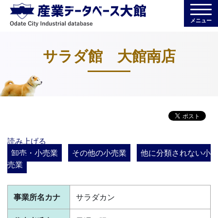
メニュー
サラダ館 大館南店
読み上げる
卸売・小売業
その他の小売業
他に分類されない小
売業
事業所名カナ
サラダカン