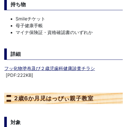
持ち物
Smileチケット
母子健康手帳
マイナ保険証・資格確認書のいずれか
詳細
フッ化物塗布及び２歳児歯科健康診査チラシ
[PDF:222KB]
2歳6か月児はっぴぃ親子教室
対象