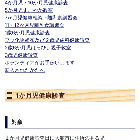
4か月児・10か月児健康診査
5か月児すこやか教室
7か月児健康相談・離乳食講習会
11・12か月児離乳食講習会
1歳6か月児健康診査
フッ化物塗布及び２歳児歯科健康診査
2歳6か月児はっぴぃ親子教室
3歳児健康診査
ボランティアがお手伝いします
転入されたかたへ
1か月児健康診査
対象
１か月児健康診査日に大館市に住所のある児